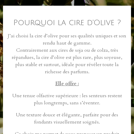
e
e
e
e
r
r
r
r
Pourquoi la cire d'Olive ?
J’ai choisi la cire d’olive pour ses qualités uniques et son
rendu haut de gamme.
Contrairement aux cires de soja ou de colza, très
répandues, la cire d’olive est plus rare, plus soyeuse,
plus stable et surtout, idéale pour révéler toute la
richesse des parfums.
Elle offre :
Une tenue olfactive supérieure : les senteurs restent
plus longtemps, sans s’éventer.
Une texture douce et élégante, parfaite pour des
fondants visuellement soignés.