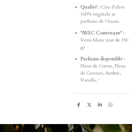
Qualité :
Cire d'olive
100% végétale et
parfums de Grasse.
"AVEC Contenant" :
Verre blanc mat de 150
gr
Parfums disponible
:
Fleur de Coton, Fleur
de Cerisier, Ambre,
Vanille. '
P
P
P
P
a
a
a
a
r
r
r
r
t
t
t
t
a
a
a
a
g
g
g
g