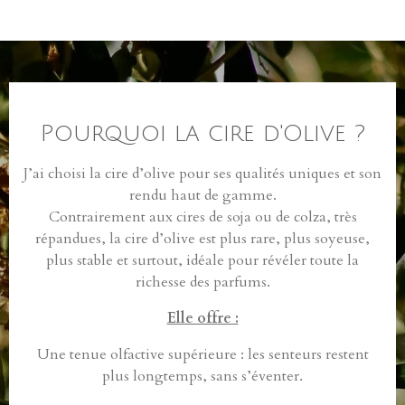
a
a
a
a
r
r
r
r
t
t
t
t
a
a
a
a
g
g
g
g
e
e
e
e
r
r
r
r
Pourquoi la cire d'Olive ?
J’ai choisi la cire d’olive pour ses qualités uniques et son
rendu haut de gamme.
Contrairement aux cires de soja ou de colza, très
répandues, la cire d’olive est plus rare, plus soyeuse,
plus stable et surtout, idéale pour révéler toute la
richesse des parfums.
Elle offre :
Une tenue olfactive supérieure : les senteurs restent
plus longtemps, sans s’éventer.