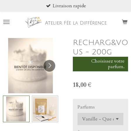
Livraison rapide
Passer
au
contenu
Atelier Fée la Différence
principal
RECHARG&VO
US - 200g
Choisissez votre
parfum.
18,00 €
Parfums