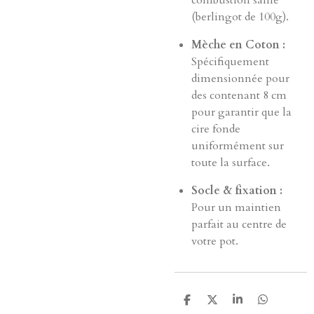
combustion saine
(berlingot de 100g).
Mèche en Coton :
Spécifiquement
dimensionnée pour
des contenant 8 cm
pour garantir que la
cire fonde
uniformément sur
toute la surface.
Socle & fixation :
Pour un maintien
parfait au centre de
votre pot.
P
P
P
P