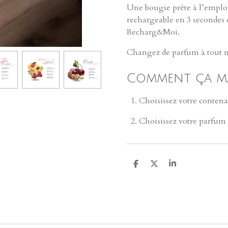
Une bougie prête à l’emplo
rechargeable en 3 secondes 
Recharg&Moi
.
Changez de parfum à tout 
Comment ça m
Choisissez votre conten
Choisissez votre parfum
P
P
P
a
a
a
r
r
r
t
t
t
a
a
a
g
g
g
e
e
e
r
r
r