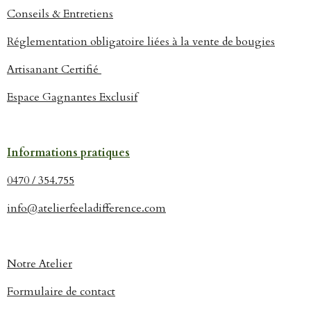
e
e
e
e
r
r
r
r
Conseils & Entretiens
Réglementation obligatoire liées à la vente de bougies
Artisanant Certifié
Espace Gagnantes Exclusif
Informations pratiques
0470 / 354.755
info@atelierfeeladifference.com
Notre Atelier
Formulaire de contact