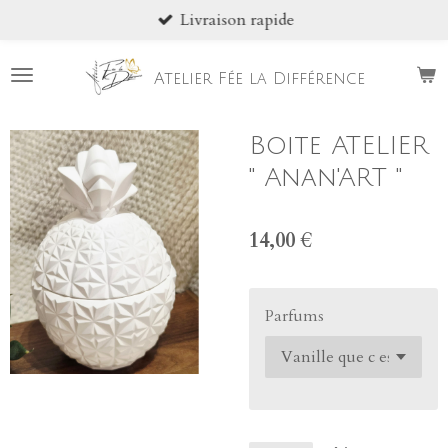
Livraison rapide
Passer
au
contenu
Atelier Fée la Différence
principal
Boite ATELIER
" Anan'ART "
14,00 €
Parfums