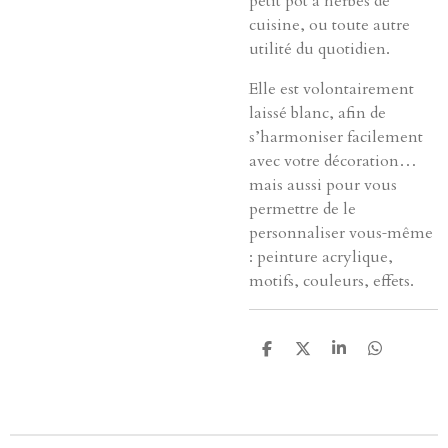
petit pot à herbes de
cuisine, ou toute autre
utilité du quotidien.
Elle est volontairement
laissé blanc, afin de
s’harmoniser facilement
avec votre décoration…
mais aussi pour vous
permettre de le
personnaliser vous‑même
: peinture acrylique,
motifs, couleurs, effets.
P
P
P
P
a
a
a
a
r
r
r
r
t
t
t
t
a
a
a
a
g
g
g
g